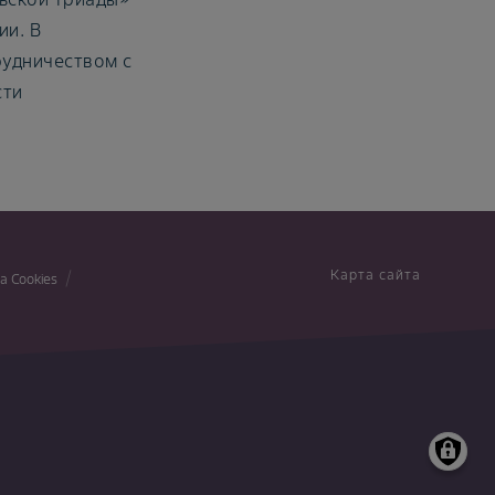
ии. В
рудничеством с
сти
Карта сайта
а Cookies