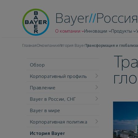
Bayer
Россия
О компании
Инновации
Продукты
Главная
О компании
История Bayer
Трансформация и глобализа
Тр
Обзор
гло
Корпоративный профиль
Правление
Bayer в России, СНГ
Bayer в мире
Корпоративная политика
История Bayer