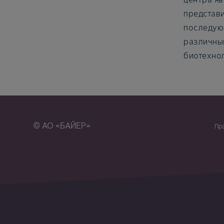
представи
последую
различны
биотехно
© АО «БАЙЕР»
Пр