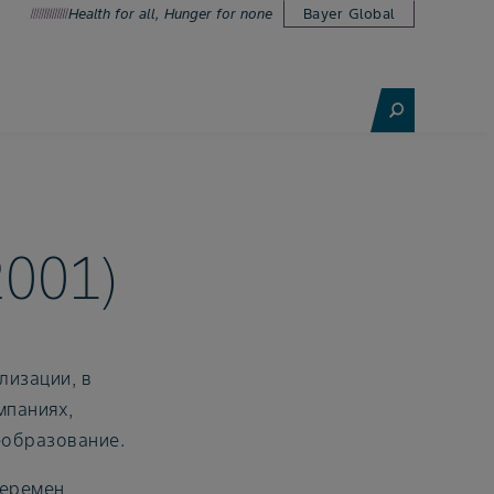
Health for all, Hunger for none
Bayer Global
2001)
лизации, в
мпаниях,
еобразование.
еремен,