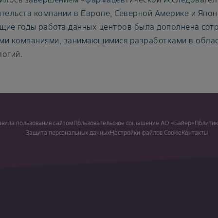
тельств компании в Европе, Северной Америке и Япон
щие годы работа данных центров была дополнена сот
ми компаниями, занимающимися разработками в обла
логий.
авила пользования сайтом
Пользовательское соглашение АО «Байер»
Политик
Защита персональных данных
Настройки файлов Cookie
Контакты