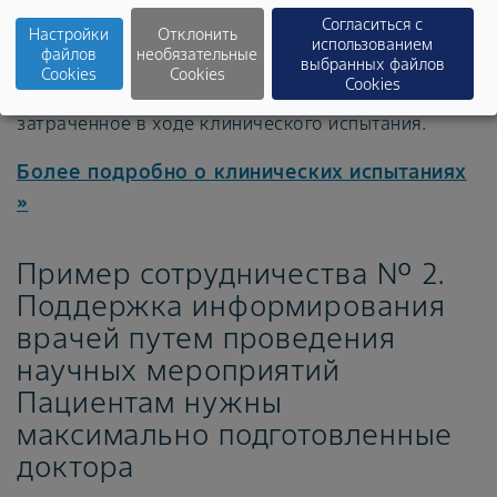
Согласиться с
отвечают за сбор данных. Специалисты и
Настройки
Отклонить
использованием
файлов
необязательные
организации здравоохранения
выбранных файлов
Cookies
Cookies
Cookies
заслуживают
компенсации
за свои знания и время,
затраченное в ходе клинического испытания.
Более подробно о клинических испытаниях
»
Пример сотрудничества № 2.
Поддержка информирования
врачей путем проведения
научных мероприятий
Пациентам нужны
максимально подготовленные
доктора