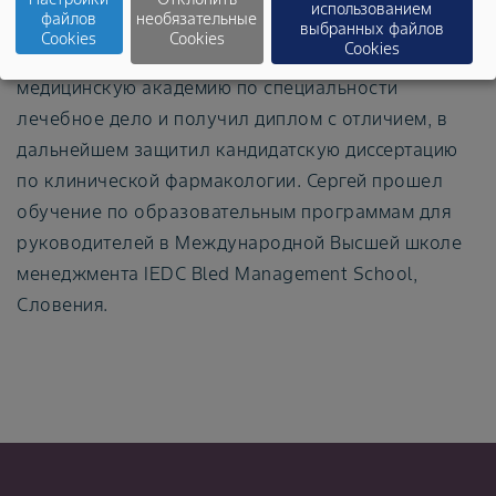
бизнеса в соответствии с этическими нормами.
использованием
файлов
необязательные
выбранных файлов
Cookies
Cookies
Cookies
Сергей окончил Ставропольскую государственную
медицинскую академию по специальности
лечебное дело и получил диплом с отличием, в
дальнейшем защитил кандидатскую диссертацию
по клинической фармакологии. Сергей прошел
обучение по образовательным программам для
руководителей в Международной Высшей школе
менеджмента IEDC Bled Management School,
Словения.