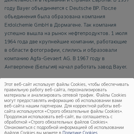
году Bayer объединяется с Deutsche BP. После
объединения была образована компания
Erdolchemie GmbH в Дормагене. Так компания
успешно вышла на рынок нефтепродуктов. 1 июля
1964 года две крупнейшие компании, работающие
в области фотографии, слились и образовали
компанию Agfa-Gevaert AG. В 1967 году в
Антверпене (Бельгия) начал работать завод Bayer.
Исследования и разработки
Этот веб-сайт использует файлы Cookies, чтобы обеспечивать
правильную работу веб-сайта, персонализировать
приносят свои плоды
материалы и анализировать сетевой трафик. Файлы Cookies
могут предоставлять информацию об использовании вами
веб-сайта нашим партнерам. Для корректной работы веб-
В основании
сайта используются «Строго обязательные файлы Cookies».
подобной
Продолжая использовать веб-сайт, вы соглашаетесь с
обработкой «Строго обязательных файлов Cookies».
положительной
Ознакомиться с подробной информацией об использовании
файлов Cookies вы можете в
Политике Cookies
.
тенденции