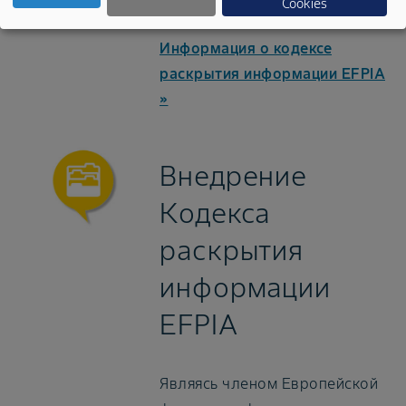
Cookies
здравоохранения.
Информация о кодексе
раскрытия информации EFPIA
»
Внедрение
Кодекса
раскрытия
информации
EFPIA
Являясь членом Европейской