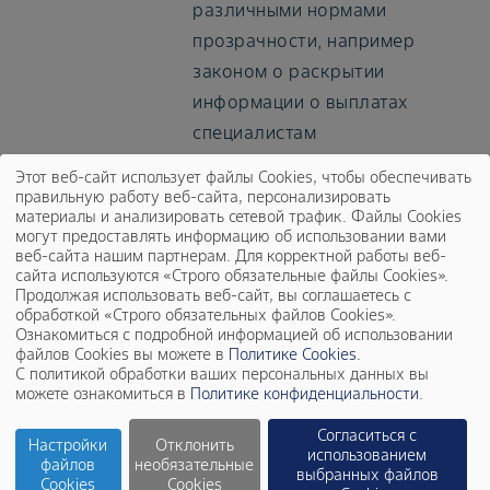
различными нормами
прозрачности, например
законом о раскрытии
информации о выплатах
специалистам
здравоохранения в США
Этот веб-сайт использует файлы Cookies, чтобы обеспечивать
(Sunshine Act),
Кодексом
правильную работу веб-сайта, персонализировать
материалы и анализировать сетевой трафик. Файлы Cookies
раскрытия информации
могут предоставлять информацию об использовании вами
EFPIA
в Европе, и другими
веб-сайта нашим партнерам. Для корректной работы веб-
сайта используются «Строго обязательные файлы Cookies».
региональными
Продолжая использовать веб-сайт, вы соглашаетесь с
законодательными
обработкой «Строго обязательных файлов Cookies».
Ознакомиться с подробной информацией об использовании
предписаниями, касающимися
файлов Cookies вы можете в
Политике Cookies
.
С политикой обработки ваших персональных данных вы
раскрытия информации. Мы
можете ознакомиться в
Политике конфиденциальности
.
глубоко уважаем
Согласиться с
независимость и честность
Настройки
Отклонить
использованием
файлов
необязательные
специалистов
выбранных файлов
Cookies
Cookies