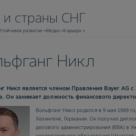
 и страны СНГ
Устойчивое развитие
Медиа
Карьера
льфганг Никл
нг Никл является членом Правления Bayer AG с 
а. Он занимает должность финансового директо
Вольфганг Никл родился в 9 мая 1969 го
Хехингене, Германия. Он получил дипл
делового администрирования (BBA) в У
кооперативного образования Штутгарт в