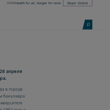
Health for all, Hunger for none
Bayer Global
28 апреля
ра.
да в городе
ом бакалавра
ниверситете
 1992 году и