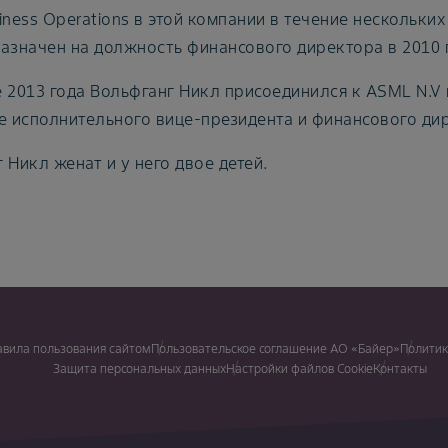
iness Operations в этой компании в течение нескольких
азначен на должность финансового директора в 2010 г
 2013 года Вольфганг Никл присоединился к ASML N.V
е исполнительного вице-президента и финансового ди
 Никл женат и у него двое детей.
авила пользования сайтом
Пользовательское соглашение АО «Байер»
Политик
Защита персональных данных
Настройки файлов Cookie
Контакты