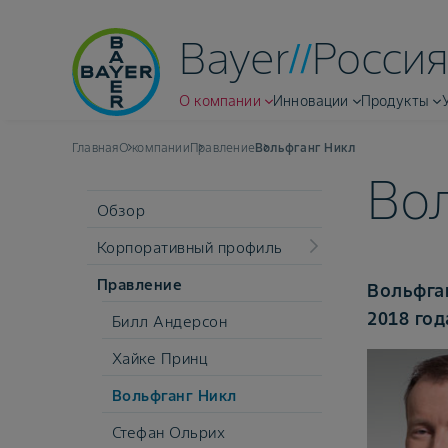
Bayer
Россия
О компании
Инновации
Продукты
Главная
О компании
Правление
Вольфганг Никл
Во
Обзор
Корпоративный профиль
Правление
Вольфга
2018 год
Билл Андерсон
Хайке Принц
Вольфганг Никл
Стефан Ольрих