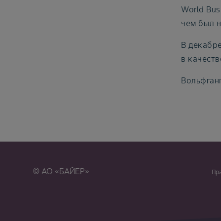
World Bus
чем был н
В декабре
в качеств
Вольфганг
© АО «БАЙЕР»
Пр