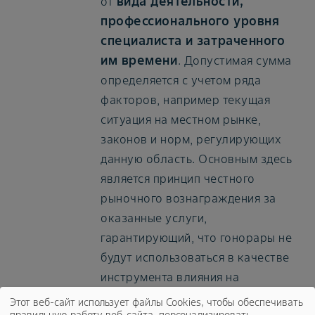
вида деятельности,
от
профессионального уровня
специалиста и затраченного
им времени
. Допустимая сумма
определяется с учетом ряда
факторов, например текущая
ситуация на местном рынке,
законов и норм, регулирующих
данную область. Основным здесь
является принцип честного
рыночного вознаграждения за
оказанные услуги,
гарантирующий, что гонорары не
будут использоваться в качестве
инструмента влияния на
специалистов здравоохранения в
Этот веб-сайт использует файлы Cookies, чтобы обеспечивать
правильную работу веб-сайта, персонализировать